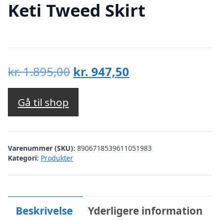
Keti Tweed Skirt
Den
Den
kr.
1.895,00
kr.
947,50
oprindelige
aktuelle
pris
pris
Gå til shop
var:
er:
kr. 1.895,00.
kr. 947,50.
Varenummer (SKU):
8906718539611051983
Kategori:
Produkter
Beskrivelse
Yderligere information