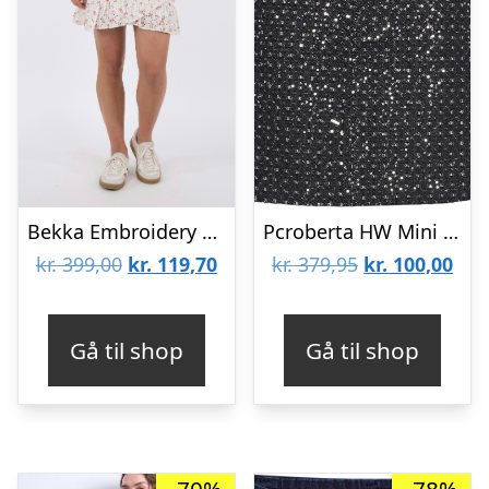
Bekka Embroidery Rose Skirt
Pcroberta HW Mini Sequins Skirt
Den
Den
Den
De
kr.
399,00
kr.
119,70
kr.
379,95
kr.
100,00
oprindelige
aktuelle
oprindelige
aktu
pris
pris
pris
pris
Gå til shop
Gå til shop
var:
er:
var:
er:
kr. 399,00.
kr. 119,70.
kr. 379,95.
kr. 
-70%
-78%