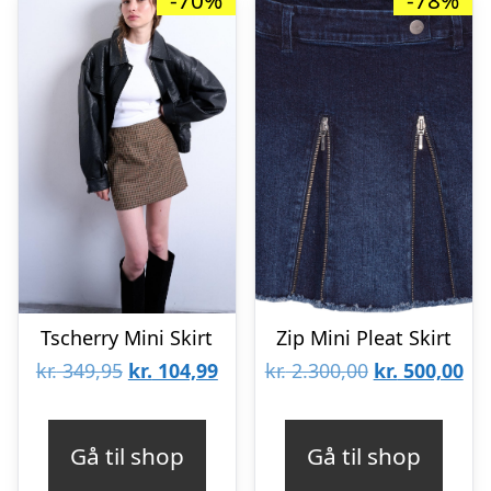
Tscherry Mini Skirt
Zip Mini Pleat Skirt
Den
Den
Den
De
kr.
349,95
kr.
104,99
kr.
2.300,00
kr.
500,00
oprindelige
aktuelle
oprindelige
akt
pris
pris
pris
pri
Gå til shop
Gå til shop
var:
er:
var:
er: